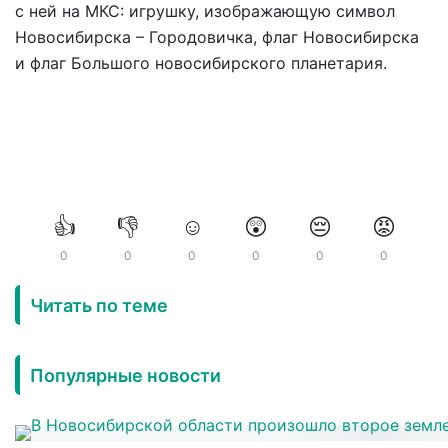
с ней на МКС: игрушку, изображающую символ
Новосибирска – Городовичка, флаг Новосибирска
и флаг Большого новосибирского планетария.
👍
👎
☺️
😲
😔
😡
0
0
0
0
0
0
Читать по теме
Популярные новости