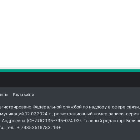
акты
Карта сайта
егистрировано Федеральной службой по надзору в сфере связи,
уникаций 12.07.2024 г., регистрационный номер записи: серия
я Андреевна (СНИЛС 135-795-074 92). Главный редактор: Белян
ru. Тел.: + 79853516783. 16+