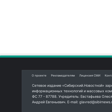
О проекте
Рекламодателям
Лицензия СМИ
Конт
Сетевое издание «Сибирский.Новостной» зар
информационных технологий и массовых комм
ФС 77 - 87788. Учредитель: Евстафьева Олес
Андрей Евгеньевич. E-mail: glavred@sibirnews.