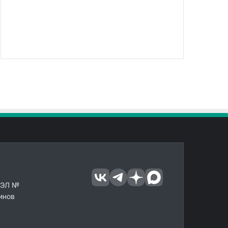
 ЭЛ №
инов