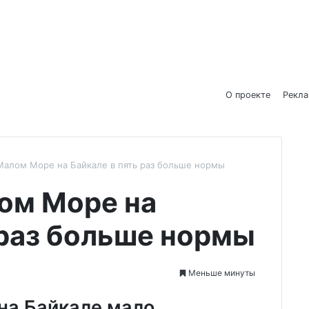
О проекте
Рекл
Малом Море на Байкале в пять раз больше нормы
ом Море на
 раз больше нормы
Меньше минуты
на Байкале мало