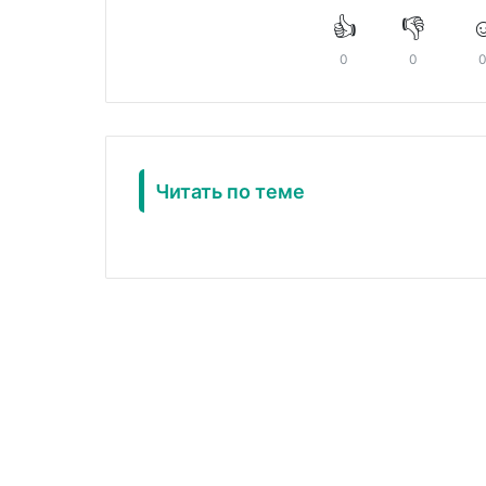
👍
👎
☺
0
0
Читать по теме