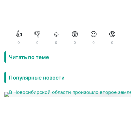
👍
👎
☺️
😲
😔
😡
0
0
0
0
0
0
Читать по теме
Популярные новости