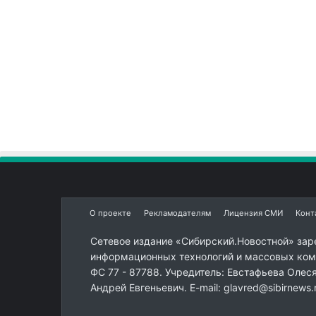
О проекте
Рекламодателям
Лицензия СМИ
Конт
Сетевое издание «Сибирский.Новостной» зар
информационных технологий и массовых комм
ФС 77 - 87788. Учредитель: Евстафьева Олес
Андрей Евгеньевич. E-mail: glavred@sibirnews.