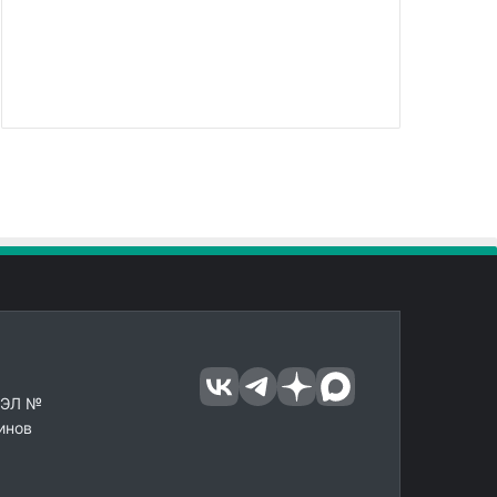
 ЭЛ №
инов