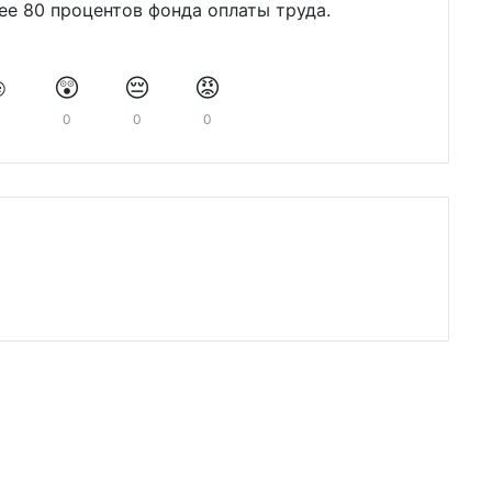
ее 80 процентов фонда оплаты труда.
️
😲
😔
😡
0
0
0
0