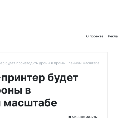
О проекте
Рекл
тер будет производить дроны в промышленном масштабе
-принтер будет
роны в
 масштабе
Меньше минуты