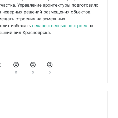
участка. Управление архитектуры подготовило
 неверных решений размещения объектов.
мещать строения на земельных
зволит избежать
некачественных построек
на
ешний вид Красноярска.
️
😲
😔
😡
0
0
0
0