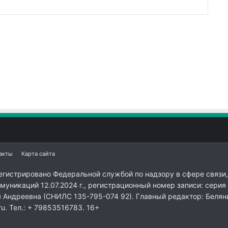
акты
Карта сайта
егистрировано Федеральной службой по надзору в сфере связи,
уникаций 12.07.2024 г., регистрационный номер записи: серия
я Андреевна (СНИЛС 135-795-074 92). Главный редактор: Белян
ru. Тел.: + 79853516783. 16+