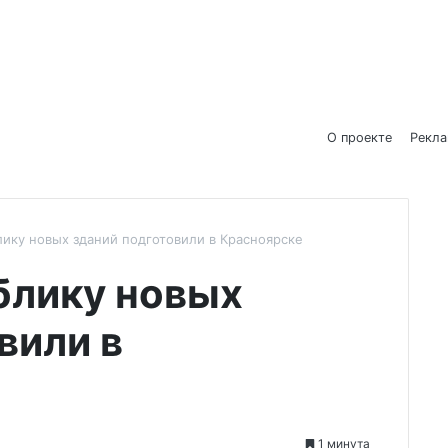
О проекте
Рекл
лику новых зданий подготовили в Красноярске
блику новых
вили в
1 минута