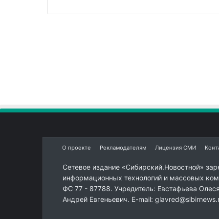
О проекте
Рекламодателям
Лицензия СМИ
Конт
Сетевое издание «Сибирский.Новостной» зар
информационных технологий и массовых комм
ФС 77 - 87788. Учредитель: Евстафьева Олес
Андрей Евгеньевич. E-mail: glavred@sibirnews.