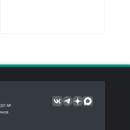
 ЭЛ №
инов