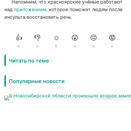
Напомним, что красноярские учёные работают
над
приложением,
которое поможет людям после
инсульта восстановить речь.
👍
👎
☺️
😲
😔
😡
0
0
0
0
0
0
Читать по теме
Популярные новости