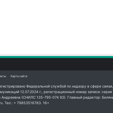
акты
Карта сайта
егистрировано Федеральной службой по надзору в сфере связи,
уникаций 12.07.2024 г., регистрационный номер записи: серия
я Андреевна (СНИЛС 135-795-074 92). Главный редактор: Белян
ru. Тел.: + 79853516783. 16+