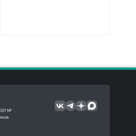
 ЭЛ №
инов