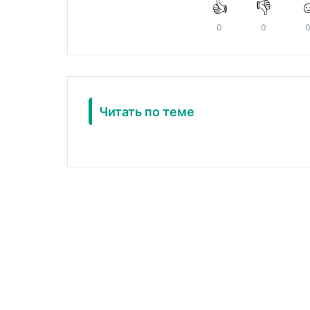
👍
👎
☺
0
0
Читать по теме