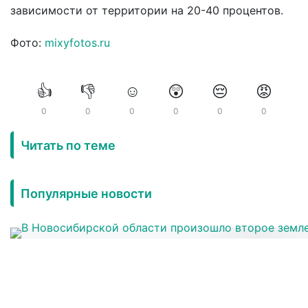
зависимости от территории на 20-40 процентов.
Фото:
mixyfotos.ru
👍
👎
☺️
😲
😔
😡
0
0
0
0
0
0
Читать по теме
Популярные новости