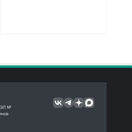
 ЭЛ №
инов