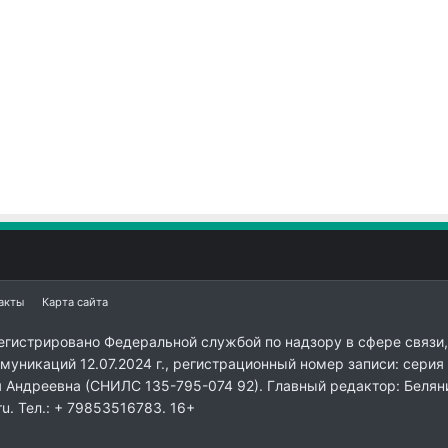
акты
Карта сайта
егистрировано Федеральной службой по надзору в сфере связи,
уникаций 12.07.2024 г., регистрационный номер записи: серия
я Андреевна (СНИЛС 135-795-074 92). Главный редактор: Белян
ru. Тел.: + 79853516783. 16+