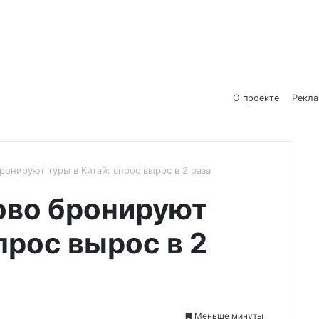
О проекте
Рекл
ронируют туры в Китай: спрос вырос в 2 раза
ово бронируют
прос вырос в 2
Меньше минуты