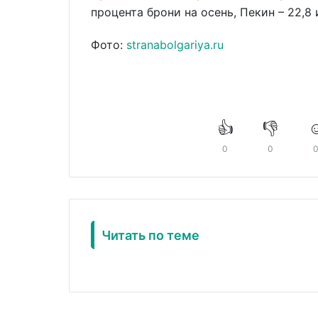
процента брони на осень, Пекин – 22,8 
Фото:
stranabolgariya.ru
👍
👎
☺
0
0
Читать по теме