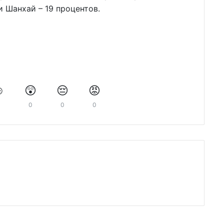
и Шанхай – 19 процентов.
️
😲
😔
😡
0
0
0
0