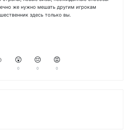
онечно же нужно мешать другим игрокам
ешественник здесь только вы.
️
😲
😔
😡
0
0
0
0