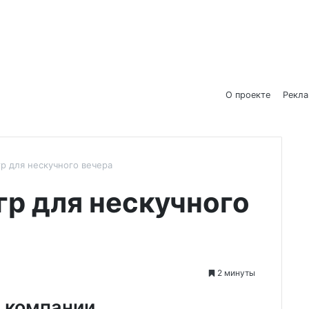
О проекте
Рекл
гр для нескучного вечера
гр для нескучного
2 минуты
й компании