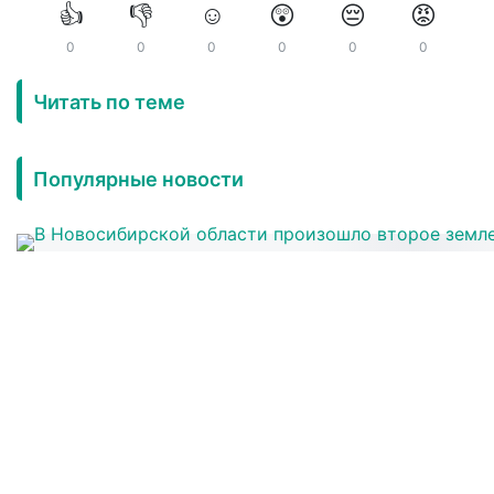
👍
👎
☺️
😲
😔
😡
0
0
0
0
0
0
Читать по теме
Популярные новости