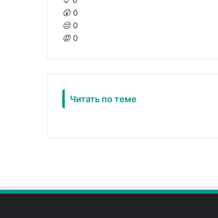
☺️
0
😲
0
😔
0
😡
0
Читать по теме