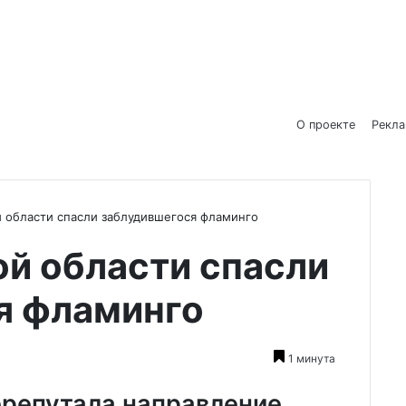
О проекте
Рекл
 области спасли заблудившегося фламинго
й области спасли
я фламинго
1 минута
перепутала направление