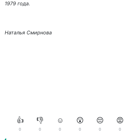
1979 года.
Наталья Смирнова
👍
👎
☺️
😲
😔
😡
0
0
0
0
0
0