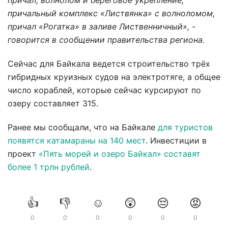
причал, волнолом и береговое укрепление,
причальный комплекс «Листвянка» с волноломом,
причал «Рогатка» в заливе Лиственничный», -
говорится в сообщении правительства региона.
Сейчас для Байкала ведется строительство трёх
гибридных круизных судов на электротяге, а общее
число кораблей, которые сейчас курсируют по
озеру составляет 315.
Ранее мы сообщали, что на Байкале
для туристов
появятся катамараны на 140 мест
. Инвестиции в
проект
«Пять морей и озеро Байкал» составят
более 1 трлн рублей
.
👍
👎
☺️
😲
😔
😡
0
0
0
0
0
0