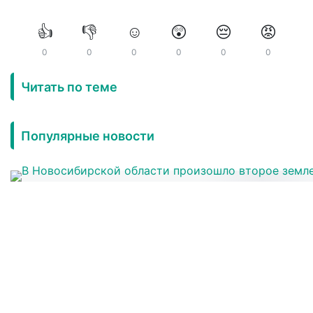
👍
👎
☺️
😲
😔
😡
0
0
0
0
0
0
Читать по теме
Популярные новости