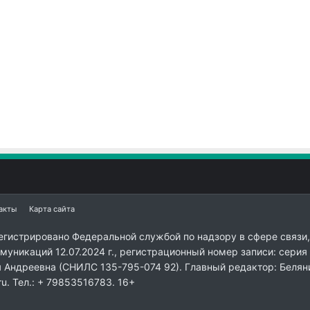
акты
Карта сайта
егистрировано Федеральной службой по надзору в сфере связи,
уникаций 12.07.2024 г., регистрационный номер записи: серия
я Андреевна (СНИЛС 135-795-074 92). Главный редактор: Белян
ru. Тел.: + 79853516783. 16+