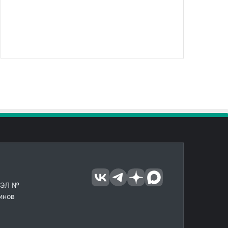
 ЭЛ №
инов