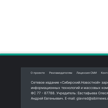
О проекте
Рекламодателям
Лицензия СМИ
Конт
Сетевое издание «Сибирский.Новостной» зар
информационных технологий и массовых комм
ФС 77 - 87788. Учредитель: Евстафьева Олес
Андрей Евгеньевич. E-mail: glavred@sibirnews.