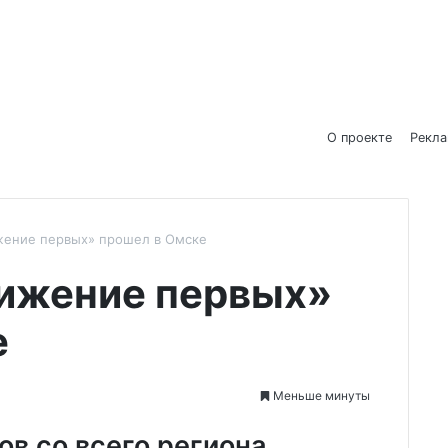
О проекте
Рекл
жение первых» прошел в Омске
ижение первых»
е
Меньше минуты
в со всего региона