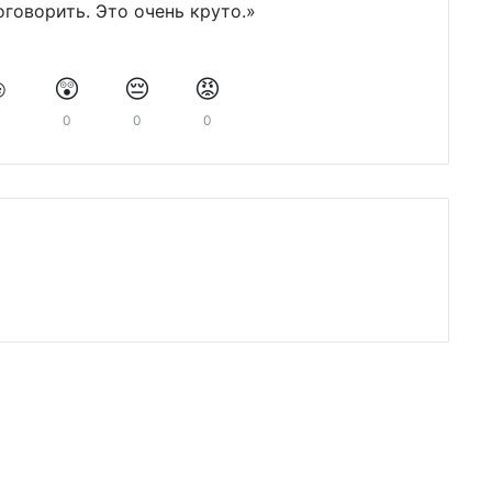
говорить. Это очень круто.»
️
😲
😔
😡
0
0
0
0