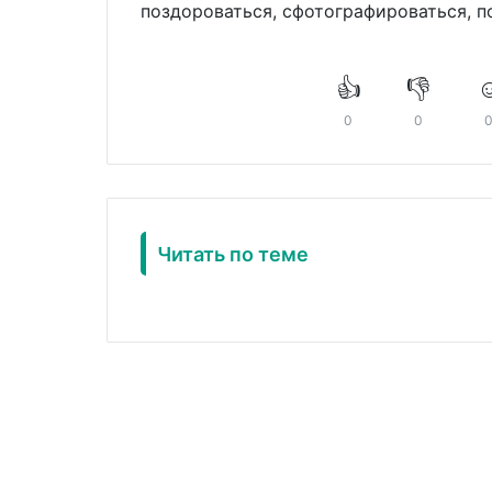
поздороваться, сфотографироваться, по
👍
👎
☺
0
0
Читать по теме