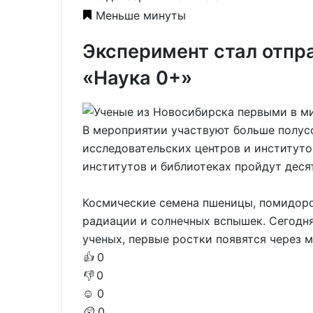
Меньше минуты
Эксперимент стал отпр
«Наука 0+»
В мероприятии участвуют больше полус
исследовательских центров и институто
институтов и библиотеках пройдут деся
Космические семена пшеницы, помидоро
радиации и солнечных вспышек. Сегодня
ученых, первые ростки появятся через м
👍
0
👎
0
☺️
0
😲
0