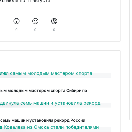
6 июля по 11 августа.
️
😲
😔
😡
0
0
0
амым молодым мастером спорта Сибири по
семь машин и установила рекорд России