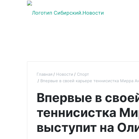
Главная
Новости
Спорт
Впервые в своей карьере теннисистка Мирра А
Впервые в свое
теннисистка Ми
выступит на Ол