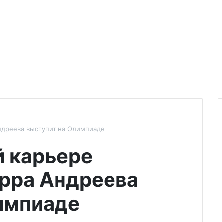
ндреева выступит на Олимпиаде
й карьере
рра Андреева
импиаде