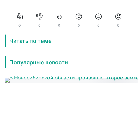
👍
👎
☺️
😲
😔
😡
0
0
0
0
0
0
Читать по теме
Популярные новости