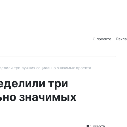
О проекте
Рекл
делили три лучших социально значимых проекта
еделили три
ьно значимых
1 минута