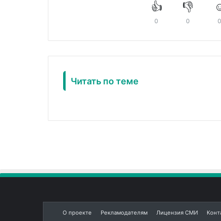
👍
👎
☺
0
0
Читать по теме
О проекте
Рекламодателям
Лицензия СМИ
Конт