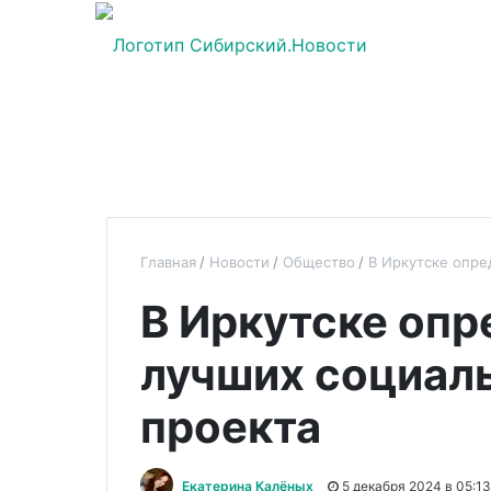
Главная
Новости
Общество
В Иркутске опре
В Иркутске опр
лучших социал
проекта
Екатерина Калёных
5 декабря 2024 в 05:13