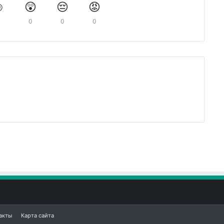
️
😲
😔
😡
0
0
0
0
акты
Карта сайта