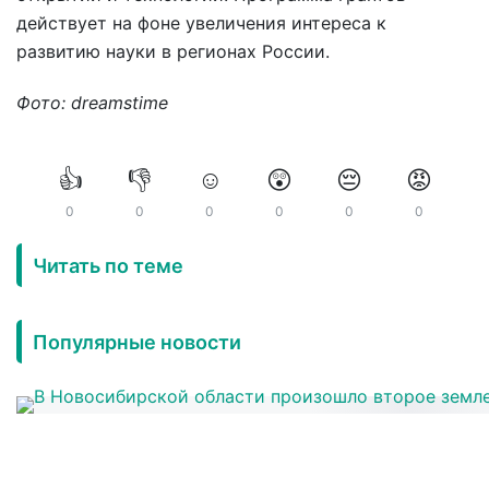
действует на фоне увеличения интереса к
развитию науки в регионах России.
Фото: dreamstime
👍
👎
☺️
😲
😔
😡
0
0
0
0
0
0
Читать по теме
Популярные новости