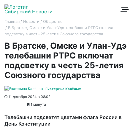
Главная
Новости
Общество
В Братске, Омске и Улан-Удэ телебашни РТРС включат
подсветку в честь 25-летия Союзного государства
В Братске, Омске и Улан-Удэ
телебашни РТРС включат
подсветку в честь 25-летия
Союзного государства
Екатерина Калёных
11 декабря 2024 в 08:02
1 минута
Телебашни подсветят цветами флага России в
День Конституции