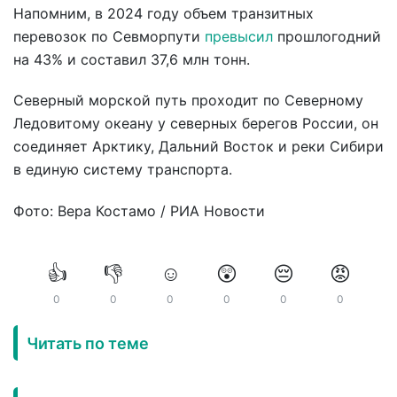
Напомним, в 2024 году объем транзитных
перевозок по Севморпути
превысил
прошлогодний
на 43% и составил 37,6 млн тонн.
Северный морской путь проходит по Северному
Ледовитому океану у северных берегов России, он
соединяет Арктику, Дальний Восток и реки Сибири
в единую систему транспорта.
Фото: Вера Костамо / РИА Новости
👍
👎
☺️
😲
😔
😡
0
0
0
0
0
0
Читать по теме