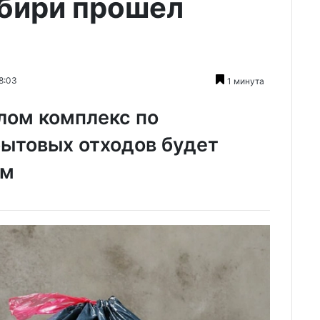
ибири прошел
8:03
1 минута
лом комплекс по
бытовых отходов будет
ом