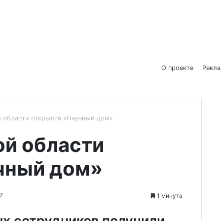
О проекте
Рекл
 области открылся «Научный дом»
ой области
чный дом»
7
1 минута
х сотрудников получили