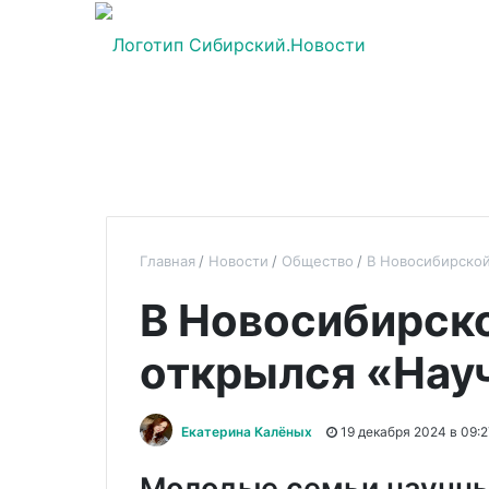
Главная
Новости
Общество
В Новосибирской
В Новосибирск
открылся «Нау
Екатерина Калёных
19 декабря 2024 в 09:2
Молодые семьи научны