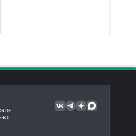
 ЭЛ №
инов