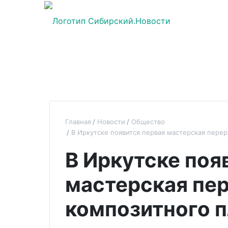
Главная
Новости
Общество
В Иркутске появится первая мастерская пере
В Иркутске поя
мастерская пе
композитного 