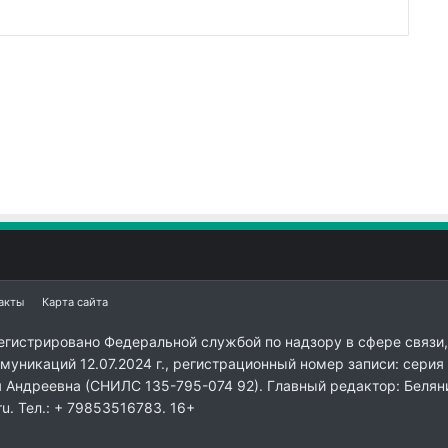
акты
Карта сайта
егистрировано Федеральной службой по надзору в сфере связи,
уникаций 12.07.2024 г., регистрационный номер записи: серия
я Андреевна (СНИЛС 135-795-074 92). Главный редактор: Белян
ru. Тел.: + 79853516783. 16+