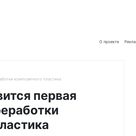
О проекте
Рекл
работки композитного пластика
вится первая
реработки
пластика