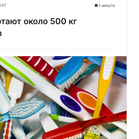
5:01
1 минута
тают около 500 кг
в