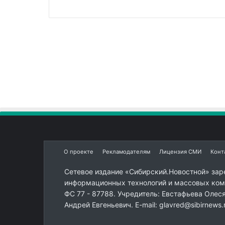
О проекте
Рекламодателям
Лицензия СМИ
Конт
Сетевое издание «Сибирский.Новостной» зар
информационных технологий и массовых комм
ФС 77 - 87788. Учредитель: Евстафьева Олес
Андрей Евгеньевич. E-mail: glavred@sibirnews.