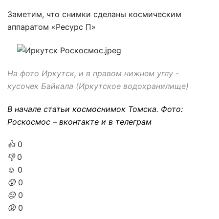
Заметим, что снимки сделаны космическим
аппаратом «Ресурс П»
На фото Иркутск, и в правом нижнем углу -
кусочек Байкала (Иркутско
е водохранилище)
В начале статьи космоснимок Томска.
Фото:
Роскосмос –
вконтакте
и в
телеграм
👍
0
👎
0
☺️
0
😲
0
😔
0
😡
0