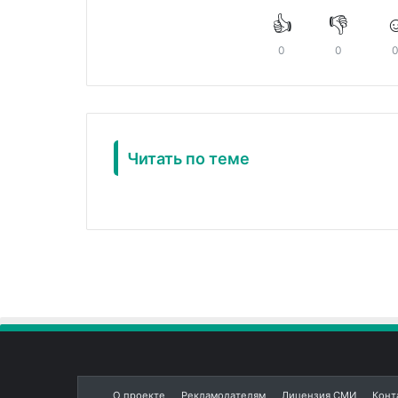
👍
👎
☺
0
0
Читать по теме
О проекте
Рекламодателям
Лицензия СМИ
Конт