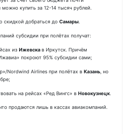
 можно купить за 12-14 тысяч рублей.
о скидкой добраться до
Самары
.
паний субсидии при полётах получат:
йсах из
Ижевска
в Иркутск. Причём
Ижавиа» покроют 95% субсидии сами;
»/Nordwind Airlines при полётах в
Казань
, но
бре;
твовать на рейсах «Ред Вингс» в
Новокузнецк
.
что продаются лишь в кассах авиакомпаний.