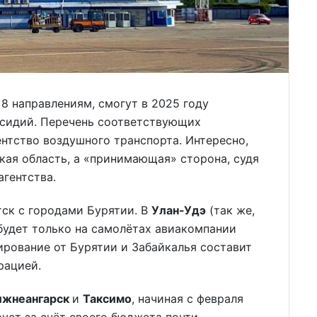
8 направлениям, смогут в 2025 году
бсидий. Перечень соответствующих
нтство воздушного транспорта. Интересно,
кая область, а «принимающая» сторона, судя
гентства.
ск с городами Бурятии. В
Улан-Удэ
(так же,
 будет только на самолётах авиакомпании
ирование от Бурятии и Забайкалья составит
рацией.
ижнеангарск
и
Таксимо
, начиная с февраля
ует за счёт своего бюджета почти