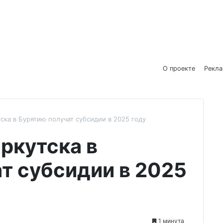
О проекте
Рекл
ска в Бурятию получат субсидии в 2025 году
ркутска в
т субсидии в 2025
1 минута