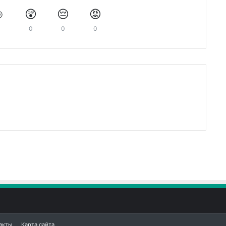
️
😲
😔
😡
0
0
0
0
акты
Карта сайта