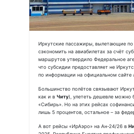
Иркутские пассажиры, вылетающие по 
сэкономить на авиабилетах за счёт су
маршрутов утвердило Федеральное аге
что субсидии предоставляет не Иркутс
по информации на официальном сайте а
Большинство полётов связывают Иркут
как и в
Читу
), улететь дешевле можно
«Сибирь». Но на этих рейсах софинанс
лишь 5 процентов, остальное – за феде
А вот рейсы «ИрАэро» на Ан-24/26 в
Н
2025, Республика Бурятия профинансир