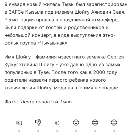
9 января новый житель Тывы был зарегистрирован
в ЗАГСе Кызыла под именем Шойгу Аянович Саая.
Регистрация прошла в праздничной атмосфере,
были подарки от гостей и родственников и
небольшой концерт, в виде выступления этно-
фольк группа «Чычыынак».
Имя Шойгу - фамилия известного земляка Сергея
Кужугетовича Шойгу - уже давно одно из самых
популярных в Туве. После того как в 2000 году
родители назвали первого ребенка нового
тысячелетия Шойгу, мода на это имя не спадает.
Фото: “Лента новостей Тывы”
👍
👎
☺️
😲
😔
😡
0
0
0
0
0
0