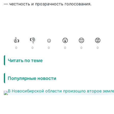
— честность и прозрачность голосования.
👍
👎
☺️
😲
😔
😡
0
0
0
0
0
0
Читать по теме
Популярные новости