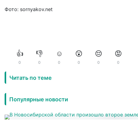
Фото: sornyakov.net
👍
👎
☺️
😲
😔
😡
0
0
0
0
0
0
Читать по теме
Популярные новости