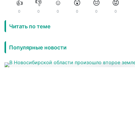
👍
👎
☺️
😲
😔
😡
0
0
0
0
0
0
Читать по теме
Популярные новости