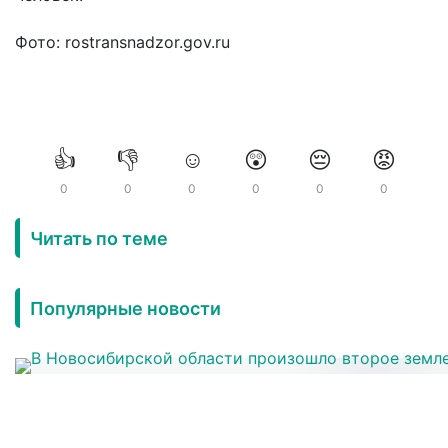
Фото: rostransnadzor.gov.ru
👍
👎
☺️
😲
😔
😡
0
0
0
0
0
0
Читать по теме
Популярные новости