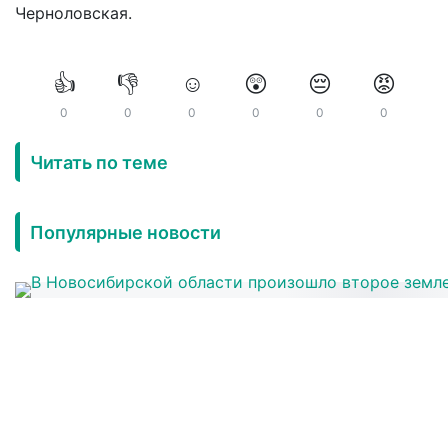
Черноловская.
👍
👎
☺️
😲
😔
😡
0
0
0
0
0
0
Читать по теме
Популярные новости