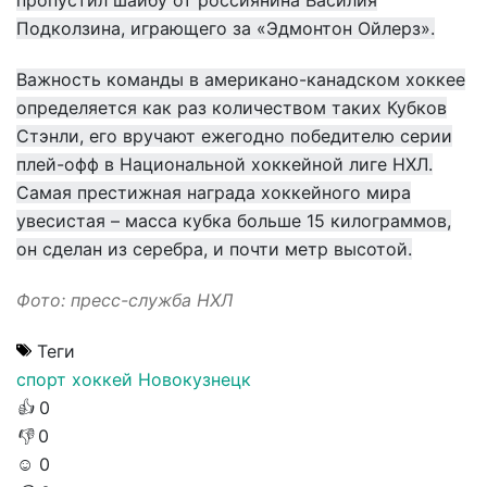
пропустил шайбу от россиянина Василия
Подколзина, играющего за «Эдмонтон Ойлерз».
Важность команды в американо-канадском хоккее
определяется как раз количеством таких Кубков
Стэнли, его вручают ежегодно победителю серии
плей-офф в Национальной хоккейной лиге НХЛ.
Самая престижная награда хоккейного мира
увесистая – масса кубка больше 15 килограммов,
он сделан из серебра, и почти метр высотой.
Фото:
пресс-служба НХЛ
Теги
спорт
хоккей
Новокузнецк
👍
0
👎
0
☺️
0