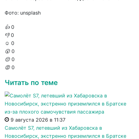
Фото: unsplash
👍
0
👎
0
☺️
0
😲
0
😔
0
😡
0
Читать по теме
9 августа 2026 в 11:37
Самолёт S7, летевший из Хабаровска в
Новосибирск, экстренно приземлился в Братске