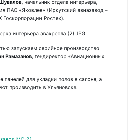
 Шувалов
, начальник отдела интерьера,
ия ПАО «Яковлев» (Иркутский авиазавод –
К Госкорпорации Ростех).
стью запускаем серийное производство
ан Рамазанов
, гендиректор «Авиационных
 панелей для укладки полов в салоне, а
руют производить в Ульяновске.
 завод
МС-21