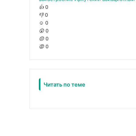
👍
0
👎
0
☺️
0
😲
0
😔
0
😡
0
Читать по теме