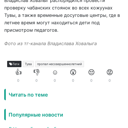
Владислав Ховалыг распорядился провести
проверку чабанских стоянок во всех кожуунах
Тувы, а также временные досуговые центры, где в
летнее время могут находиться дети под
присмотром педагогов.
Фото из тг-канала Владислава Ховалыга
Теги
Тува
пропал несовершеннолетний
👍
👎
☺️
😲
😔
😡
0
0
0
0
0
0
Читать по теме
Популярные новости