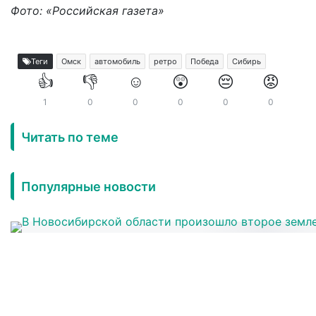
Фото: «Российская газета»
Теги
Омск
автомобиль
ретро
Победа
Сибирь
👍
👎
☺️
😲
😔
😡
1
0
0
0
0
0
Читать по теме
Популярные новости