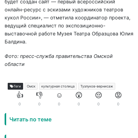
будет создан сайт — первый всероссийский
онлайн-ресурс с эскизами художников театров
кукол России», — отметила координатор проекта,
ведущий специалист по экспозиционно-
выставочной работе Музея Театра Образцова Юлия
Балдина.
Фото: пресс-служба правительства Омской
области
Теги
Омск
культурная столица
Тузлуков-вернисаж
👍
👎
☺️
😲
😔
😡
0
0
0
0
0
0
Читать по теме