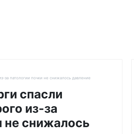
из-за патологии почки не снижалось давление
рги спасли
рого из-за
и не снижалось