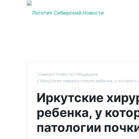
Главная
Новости
Медицина
Иркутские хирурги спасли ребенка, у которого 
Иркутские хиру
ребенка, у кото
патологии почк