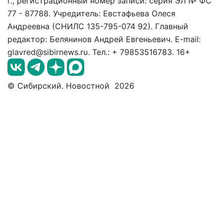
г., регистрационный номер записи: серия ЭЛ № ФС
77 - 87788. Учредитель: Евстафьева Олеся
Андреевна (СНИЛС 135-795-074 92). Главный
редактор: Белянинов Андрей Евгеньевич. E-mail:
glavred@sibirnews.ru. Тел.: + 79853516783. 16+
© Сибирский. Новостной 2026