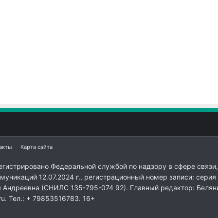
акты
Карта сайта
егистрировано Федеральной службой по надзору в сфере связи,
уникаций 12.07.2024 г., регистрационный номер записи: серия
я Андреевна (СНИЛС 135-795-074 92). Главный редактор: Белян
ru. Тел.: + 79853516783. 16+