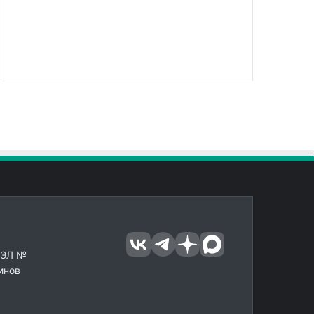
 ЭЛ №
инов