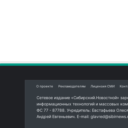
О проекте
Рекламодателям
Лицензия СМИ
Конт
Сетевое издание «Сибирский.Новостной» зар
информационных технологий и массовых комм
ФС 77 - 87788. Учредитель: Евстафьева Олес
Андрей Евгеньевич. E-mail: glavred@sibirnews.