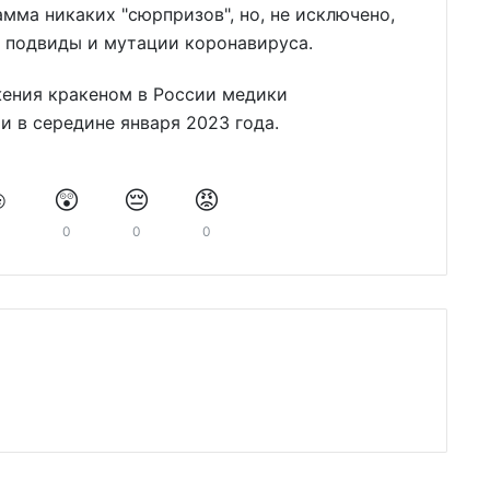
мма никаких "сюрпризов", но, не исключено,
е подвиды и мутации коронавируса.
ения кракеном в России медики
и в середине января 2023 года.
️
😲
😔
😡
0
0
0
0