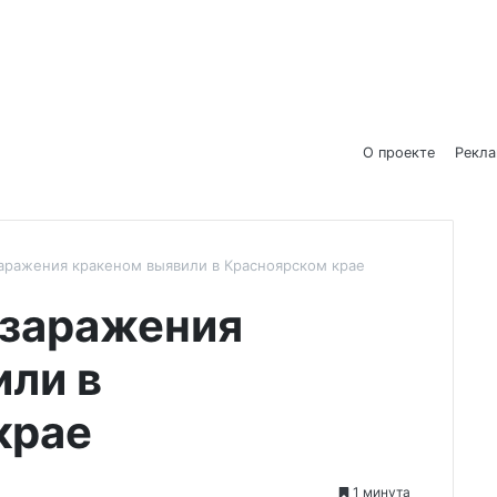
О проекте
Рекл
аражения кракеном выявили в Красноярском крае
 заражения
или в
крае
1 минута