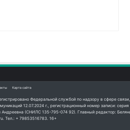
акты
Карта сайта
егистрировано Федеральной службой по надзору в сфере связи,
уникаций 12.07.2024 г., регистрационный номер записи: серия
я Андреевна (СНИЛС 135-795-074 92). Главный редактор: Белян
ru. Тел.: + 79853516783. 16+