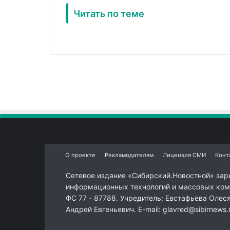
Читать по теме
О проекте
Рекламодателям
Лицензия СМИ
Конт
Сетевое издание «Сибирский.Новостной» зар
информационных технологий и массовых комм
ФС 77 - 87788. Учредитель: Евстафьева Олес
Андрей Евгеньевич. E-mail: glavred@sibirnews.