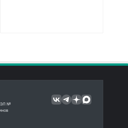
 ЭЛ №
инов