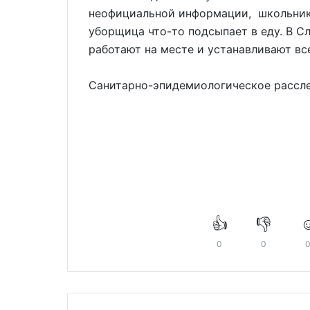
неофициальной информации, школьники
уборщица что-то подсыпает в еду. В С
работают на месте и устанавливают вс
Санитарно-эпидемиологическое рассле
👍
👎
☺
0
0