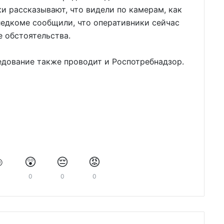
 рассказывают, что видели по камерам, как
ледкоме сообщили, что оперативники сейчас
е обстоятельства.
дование также проводит и Роспотребнадзор.
️
😲
😔
😡
0
0
0
0