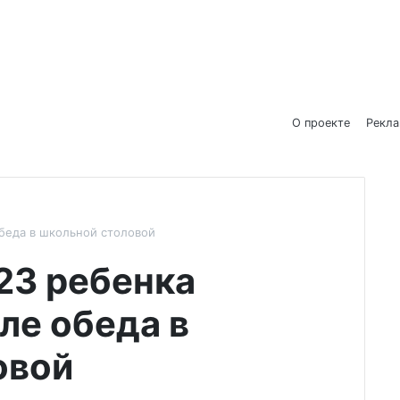
О проекте
Рекл
обеда в школьной столовой
23 ребенка
ле обеда в
овой