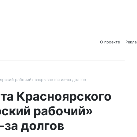
О проекте
Рекл
ярский рабочий» закрывается из-за долгов
та Красноярского
рский рабочий»
-за долгов