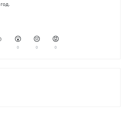
 год.
️
😲
😔
😡
0
0
0
0