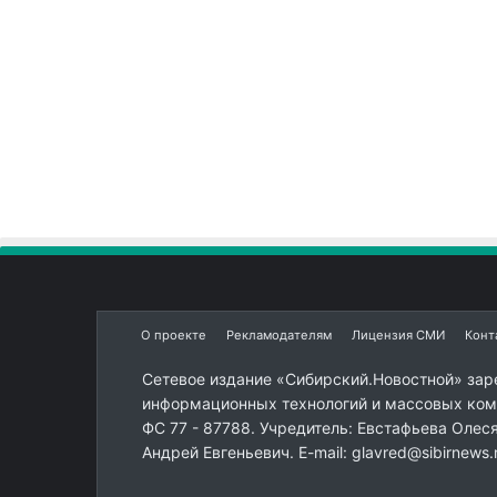
О проекте
Рекламодателям
Лицензия СМИ
Конт
Сетевое издание «Сибирский.Новостной» зар
информационных технологий и массовых комм
ФС 77 - 87788. Учредитель: Евстафьева Олес
Андрей Евгеньевич. E-mail: glavred@sibirnews.