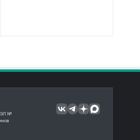
 ЭЛ №
инов