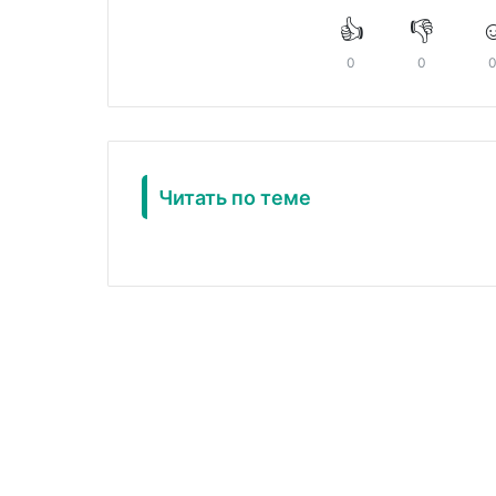
👍
👎
☺
0
0
Читать по теме