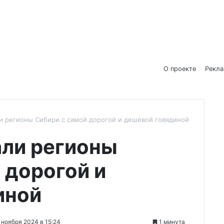
О проекте
Рекл
и регионы Сибири с самой дорогой и дешевой говядиной
али регионы
 дорогой и
иной
 ноября 2024 в 15:24
1 минута