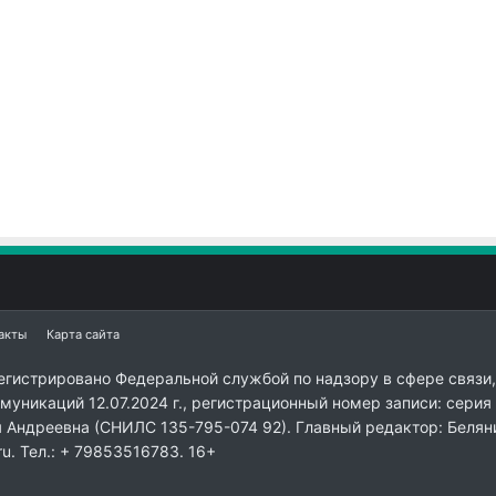
акты
Карта сайта
егистрировано Федеральной службой по надзору в сфере связи,
уникаций 12.07.2024 г., регистрационный номер записи: серия
я Андреевна (СНИЛС 135-795-074 92). Главный редактор: Белян
ru. Тел.: + 79853516783. 16+