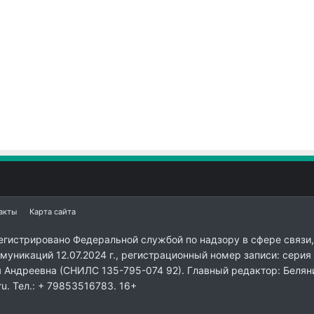
акты
Карта сайта
егистрировано Федеральной службой по надзору в сфере связи,
уникаций 12.07.2024 г., регистрационный номер записи: серия
я Андреевна (СНИЛС 135-795-074 92). Главный редактор: Белян
ru. Тел.: + 79853516783. 16+