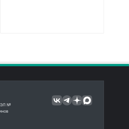
 ЭЛ №
инов