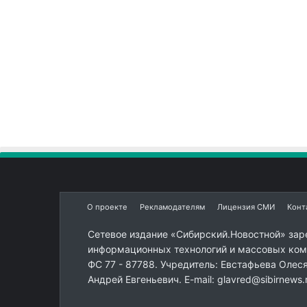
О проекте
Рекламодателям
Лицензия СМИ
Конт
Сетевое издание «Сибирский.Новостной» зар
информационных технологий и массовых комм
ФС 77 - 87788. Учредитель: Евстафьева Олес
Андрей Евгеньевич. E-mail: glavred@sibirnews.