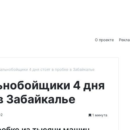
О проекте
Рекл
альнобойщики 4 дня стоят в пробке в Забайкалье
ьнобойщики 4 дня
 в Забайкалье
02
1 минута
робке из тысячи машин