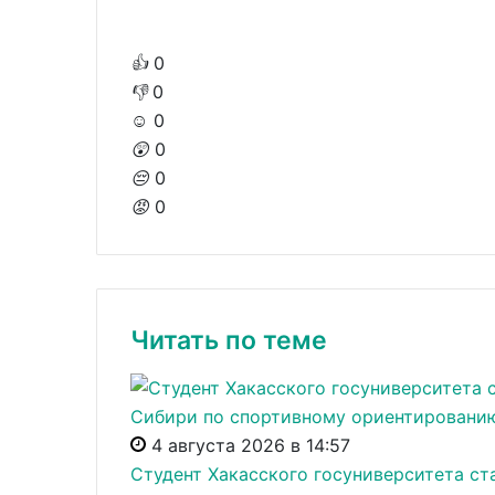
👍
0
👎
0
☺️
0
😲
0
😔
0
😡
0
Читать по теме
4 августа 2026 в 14:57
Студент Хакасского госуниверситета с