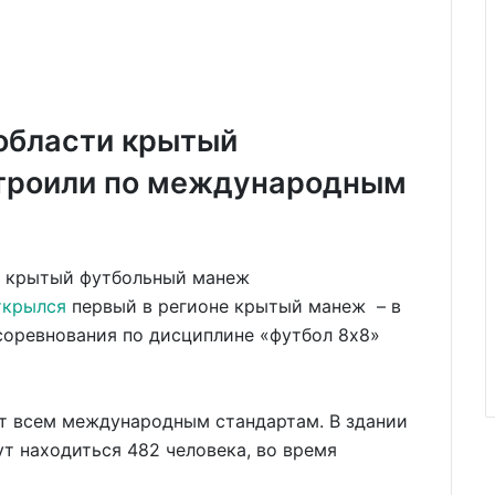
области крытый
троили по международным
ткрылся
первый в регионе крытый манеж – в
соревнования по дисциплине «футбол 8x8»
т всем международным стандартам. В здании
т находиться 482 человека, во время