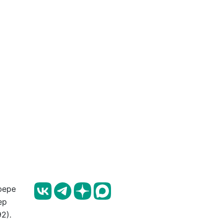
фере
ер
2).