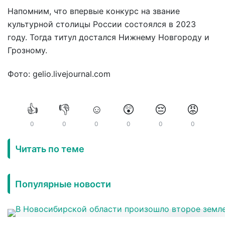
Напомним, что впервые конкурс на звание
культурной столицы России состоялся в 2023
году. Тогда титул достался Нижнему Новгороду и
Грозному.
Фото: gelio.livejournal.com
👍
👎
☺️
😲
😔
😡
0
0
0
0
0
0
Читать по теме
Популярные новости