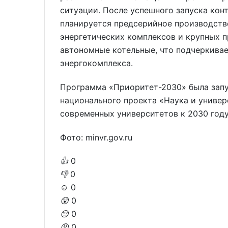
ситуации. После успешного запуска кон
планируется предсерийное производство
энергетических комплексов и крупных
автономные котельные, что подчеркивае
энергокомплекса.
Программа «Приоритет-2030» была запущ
национального проекта «Наука и универ
современных университетов к 2030 году
Фото: minvr.gov.ru
👍
0
👎
0
☺️
0
😲
0
😔
0
😡
0